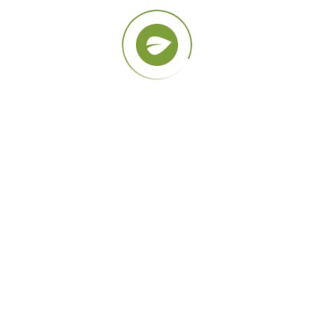
Kuwa Peru
Llámanos: +51 946 225 115
z “A” Lote “23” Coop. De Viv. La Libertad – Los Olivos – Li