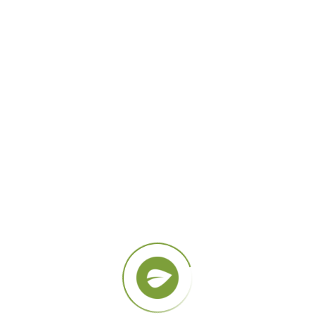
116
CREAM
Preservation of youthful skin
Lorem ipsum dolor sit amet, consectetur adipisicing
elit, sed do eiusmod tempor incididunt ut labore et
dolore magna aliqua. Ut enim ad minim veniam, quis
nostrud exercitation ullamco laboris nisi ut
admin
17 diciembre, 2018
READ MORE